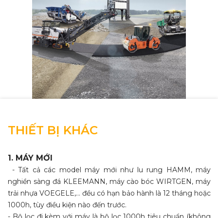
THIẾT BỊ KHÁC
1. MÁY MỚI
- Tất cả các model máy mới như lu rung HAMM, máy
nghiền sàng đá KLEEMANN, máy cào bóc WIRTGEN, máy
trải nhựa VOEGELE,… đều có hạn bảo hành là 12 tháng hoặc
1000h, tùy điều kiện nào đến trước.
- Bộ lọc đi kèm với máy là bộ lọc 1000h tiêu chuẩn (không