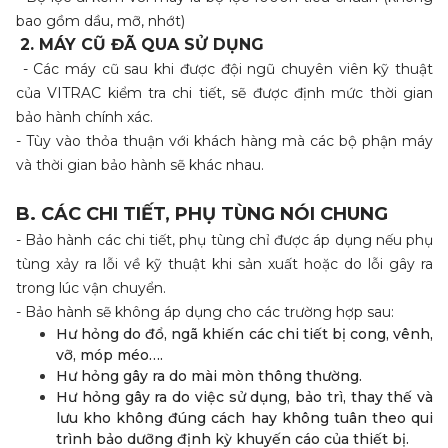
bao gồm dầu, mỡ, nhớt)
2. MÁY CŨ ĐÃ QUA SỬ DỤNG
- Các máy cũ sau khi được đội ngũ chuyên viên kỹ thuật
của VITRAC kiểm tra chi tiết, sẽ được định mức thời gian
bảo hành chính xác.
- Tùy vào thỏa thuận với khách hàng mà các bộ phận máy
và thời gian bảo hành sẽ khác nhau.
B. CÁC CHI TIẾT, PHỤ TÙNG NÓI CHUNG
- Bảo hành các chi tiết, phụ tùng chỉ được áp dụng nếu phụ
tùng xảy ra lỗi về kỹ thuật khi sản xuất hoặc do lỗi gây ra
trong lúc vận chuyển.
- Bảo hành sẽ không áp dụng cho các trường hợp sau:
Hư hỏng do đổ, ngã khiến các chi tiết bị cong, vênh,
vỡ, móp méo….
Hư hỏng gây ra do mài mòn thông thường.
Hư hỏng gây ra do việc sử dụng, bảo trì, thay thế và
lưu kho không đúng cách hay không tuân theo qui
trình bảo dưỡng định kỳ khuyến cáo của thiết bị.