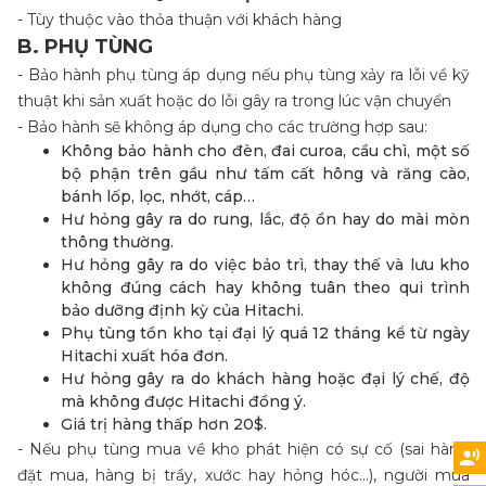
- Tùy thuộc vào thỏa thuận với khách hàng
B. PHỤ TÙNG
- Bảo hành phụ tùng áp dụng nếu phụ tùng xảy ra lỗi về kỹ
thuật khi sản xuất hoặc do lỗi gây ra trong lúc vận chuyển
- Bảo hành sẽ không áp dụng cho các trường hợp sau:
Không bảo hành cho đèn, đai curoa, cầu chì, một số
bộ phận trên gầu như tấm cất hông và răng cào,
bánh lốp, lọc, nhớt, cáp…
Hư hỏng gây ra do rung, lắc, độ ồn hay do mài mòn
thông thường.
Hư hỏng gây ra do việc bảo trì, thay thế và lưu kho
không đúng cách hay không tuân theo qui trình
bảo dưỡng định kỳ của Hitachi.
Phụ tùng tồn kho tại đại lý quá 12 tháng kể từ ngày
Hitachi xuất hóa đơn.
Hư hỏng gây ra do khách hàng hoặc đại lý chế, độ
mà không được Hitachi đồng ý.
Giá trị hàng thấp hơn 20$.
- Nếu phụ tùng mua về kho phát hiện có sự cố (sai hàng
đặt mua, hàng bị trầy, xước hay hỏng hóc…), người mua