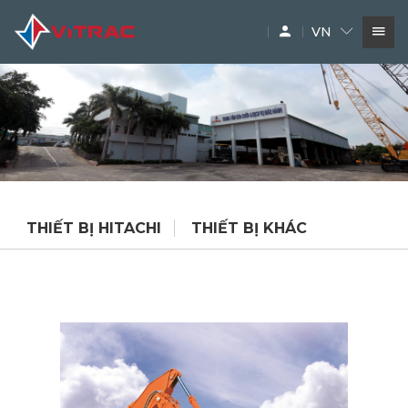
VN
DỊCH VỤ
SIÊU THỊ MÁY XÂY DỰNG
PHỤ TÙNG
THƯƠNG HIỆU
THIẾT BỊ HITACHI
THIẾT BỊ KHÁC