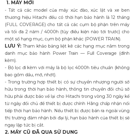
1. MÁY MỚI
- Tất cả các model của máy xúc đào, xúc lật và xe ben
thương hiệu Hitachi đều có thời hạn bảo hành là 12 tháng
(FULL COVERAGE) cho tất cả các cụm bộ phận trên máy
và tối đa 2 năm / 4000h (tùy điều kiện nào tới trước) cho
một số hạng mục, cụm bộ phận khác (POWER TRAIN).
LƯU Ý:
Tham khảo bảng liệt kê các hạng mục nằm trong
danh mục bảo hành Power Train — Full Coverage (đính
kèm).
- Bộ lọc đi kèm với máy là bộ lọc 4000h tiêu chuẩn (không
bao gồm dầu, mỡ, nhớt).
- Trong trường hợp thiết bị có sự chuyển nhượng người sở
hữu trong thời hạn bảo hành, thông tin chuyển đổi chủ sở
hữu phải được báo về lại cho Hitachi trong vòng 30 ngày kể
từ ngày đổi chủ đề thiết bị được chính Hãng chấp nhận nối
tiếp thời hạn bảo hành. Nếu thiết bị được bán ra ngoài vùng
thị trường đảm nhận bởi đại lý, hạn bảo hành của thiết bị sẽ
ngay lập tức bị cắt.
2. MÁY CŨ ĐÃ QUA SỬ DỤNG