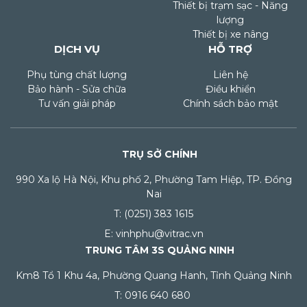
Thiết bị trạm sạc - Năng
lượng
Thiết bị xe nâng
DỊCH VỤ
HỖ TRỢ
Phụ tùng chất lượng
Liên hệ
Bảo hành - Sửa chữa
Điều khiển
Tư vấn giải pháp
Chính sách bảo mật
TRỤ SỞ CHÍNH
990 Xa lộ Hà Nội, Khu phố 2, Phường Tam Hiệp, TP. Đồng
Nai
T: (0251) 383 1615
E: vinhphu@vitrac.vn
TRUNG TÂM 3S QUẢNG NINH
Km8 Tổ 1 Khu 4a, Phường Quang Hanh, Tỉnh Quảng Ninh
T: 0916 640 680