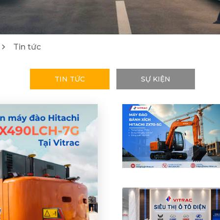
1
4
Máy cào bóc/ Máy tái chế Wirtgen
Lu Hamm
Tin tức
25
21
TIN TỨC
SỰ KIỆN