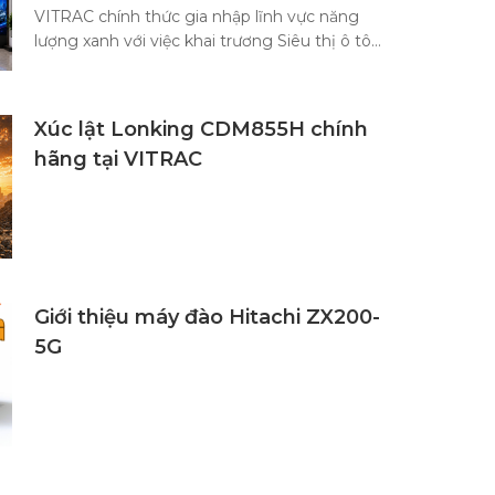
VITRAC chính thức gia nhập lĩnh vực năng
lượng xanh với việc khai trương Siêu thị ô tô
điện và phân phối các dòng xe điện. Đây là cột
mốc quan trọng trong chiến lược phát triển bền
vững của doanh nghiệp, mang đến những giải
Xúc lật Lonking CDM855H chính
pháp di chuyển hiện đại, tiết kiệm và thân thiện
hãng tại VITRAC
với môi trường cho khách hàng Việt Nam.
Giới thiệu máy đào Hitachi ZX200-
5G