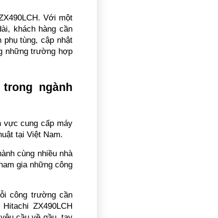
i ZX490LCH. Với một 
dài, khách hàng cần 
 phụ tùng, cập nhật 
ng những trường hợp 
trong ngành 
h vực cung cấp máy 
huật tại Việt Nam.
hành cùng nhiều nhà 
tham gia những công 
i công trường cần 
 Hitachi ZX490LCH 
yêu cầu về gầu, tay 