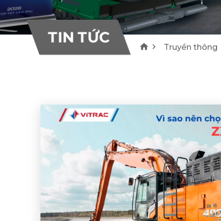
10
10
Bơm bê tông Everdigm
Máy rải nhựa Voegele
TIN TỨC
THƯƠNG HIỆU
Truyền thông
55
22
Khác
0