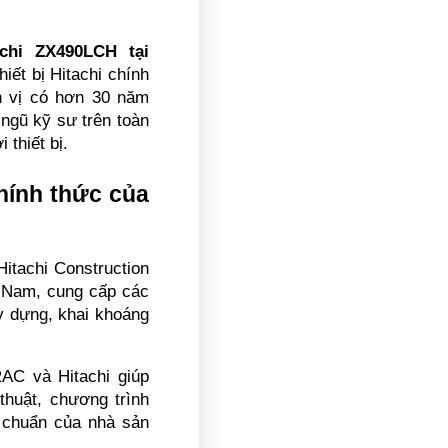
hi ZX490LCH tại 
ết bị Hitachi chính 
 vị có hơn 30 năm 
ngũ kỹ sư trên toàn 
 thiết bị.
hính thức của 
itachi Construction 
t Nam, cung cấp các 
 dựng, khai khoáng 
C và Hitachi giúp 
thuật, chương trình 
 chuẩn của nhà sản 