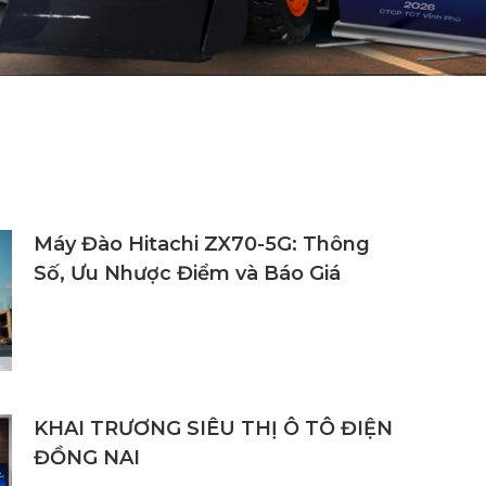
2
8
Cẩu Tadano/ Kobelco/ DY
Máy đào/ Máy xúc lật Hitachi
3
24
Máy Đào Hitachi ZX70-5G: Thông
Số, Ưu Nhược Điểm và Báo Giá
KHAI TRƯƠNG SIÊU THỊ Ô TÔ ĐIỆN
ĐỒNG NAI