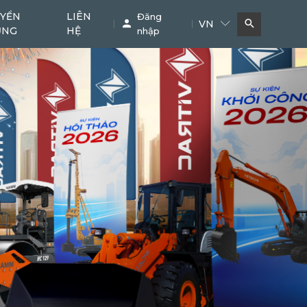
YỂN
LIÊN
Đăng
VN
ỤNG
HỆ
nhập
Bơm bê tông
Cẩu
11
38
Phụ kiện chuyên dụng
Khác