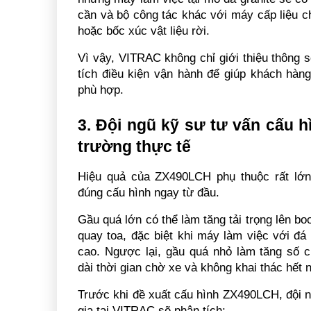
cần và bộ công tác khác với máy cấp liệu c
hoặc bốc xúc vật liệu rời.
Vì vậy, VITRAC không chỉ giới thiệu thông 
tích điều kiện vận hành để giúp khách hàng
phù hợp.
3. Đội ngũ kỹ sư tư vấn cấu h
trường thực tế
Hiệu quả của ZX490LCH phụ thuộc rất lớn 
đúng cấu hình ngay từ đầu.
Gầu quá lớn có thể làm tăng tải trọng lên bo
quay toa, đặc biệt khi máy làm việc với đá 
cao. Ngược lại, gầu quá nhỏ làm tăng số c
dài thời gian chờ xe và không khai thác hết
Trước khi đề xuất cấu hình ZX490LCH, đội n
gia tại VITRAC sẽ phân tích: