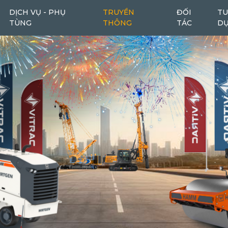
DỊCH VỤ - PHỤ
TRUYỀN
ĐỐI
TU
TÙNG
THÔNG
TÁC
D
Máy cào bóc
Máy cào bóc tái chế
6
1
Máy san
Ô tô