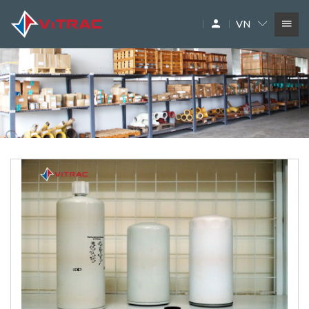
VN
DỊCH VỤ
SIÊU THỊ MÁY XÂY DỰNG
PHỤ TÙNG
THƯƠNG HIỆU