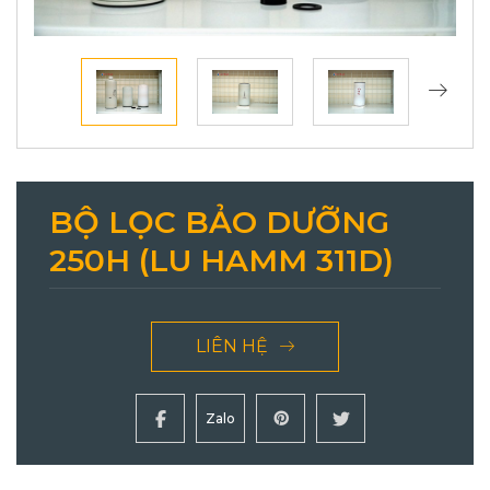
BỘ LỌC BẢO DƯỠNG
250H (LU HAMM 311D)
LIÊN HỆ
Zalo