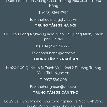
Quốc Lộ 1a Thôn Quang Châu, Phường Hòa Xuân, TP. Đà
Nẵng
T: (023) 6364 4794
E: vinhphudanang@vitrac.vn
TRUNG TÂM 3S HÀ NỘI
Lô 1, Khu Công Nghiệp Quang Minh, Xã Quang Minh, Thành
phố Hà Nội
T: (+84) (23) 3556 2277
E: vinhphuhanoi@vitrac.vn
TRUNG TÂM 3S NGHỆ AN
Km20+100 Quốc Lộ 1a Tránh Vinh Khối 2 Phường Trường
Vinh, Tỉnh Nghệ An.
T: 0937 586 008
E: vinhphunghean@vitrac.vn
TRUNG TÂM 3S CẦN THƠ
Lô 29 Lê Hồng Phong, Khu công nghiệp Trà Nóc 1, Phường
Thới An Đông, Thành phố Cần Thơ