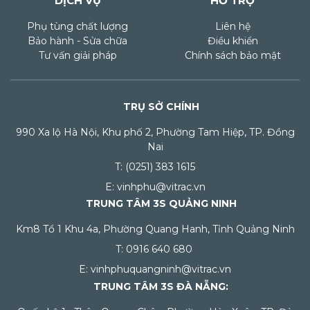
DỊCH VỤ
HỖ TRỢ
Phụ tùng chất lượng
Liên hệ
Bảo hành - Sửa chữa
Điều khiển
Tư vấn giải pháp
Chính sách bảo mật
TRỤ SỞ CHÍNH
990 Xa lộ Hà Nội, Khu phố 2, Phường Tam Hiệp, TP. Đồng
Nai
T: (0251) 383 1615
E: vinhphu@vitrac.vn
TRUNG TÂM 3S QUẢNG NINH
Km8 Tổ 1 Khu 4a, Phường Quang Hanh, Tỉnh Quảng Ninh
T: 0916 640 680
E: vinhphuquangninh@vitrac.vn
TRUNG TÂM 3S ĐÀ NẴNG: