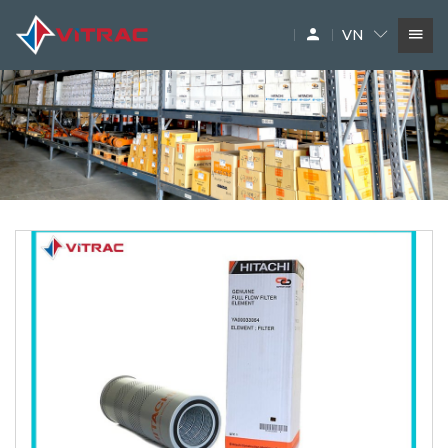
VN
DỊCH VỤ
SIÊU THỊ MÁY XÂY DỰNG
PHỤ TÙNG
THƯƠNG HIỆU