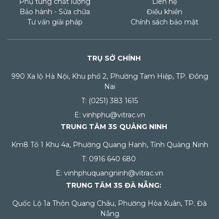
Phụ tùng chất lượng
Liên hệ
Bảo hành - Sửa chữa
Điều khiển
Tư vấn giải pháp
Chính sách bảo mật
TRỤ SỞ CHÍNH
990 Xa lộ Hà Nội, Khu phố 2, Phường Tam Hiệp, TP. Đồng
Nai
T: (0251) 383 1615
E: vinhphu@vitrac.vn
TRUNG TÂM 3S QUẢNG NINH
Km8 Tổ 1 Khu 4a, Phường Quang Hanh, Tỉnh Quảng Ninh
T: 0916 640 680
E: vinhphuquangninh@vitrac.vn
TRUNG TÂM 3S ĐÀ NẴNG:
Quốc Lộ 1a Thôn Quang Châu, Phường Hòa Xuân, TP. Đà
Nẵng