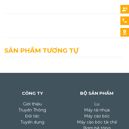
SẢN PHẨM TƯƠNG TỰ
CÔNG TY
BỘ SẢN PHẨM
Giới thiệu
Lu
Truyền Thông
Máy rải nhựa
Đối tác
Máy cào bóc
Tuyển dụng
Máy cào bóc tái chế
Bơm bê tông