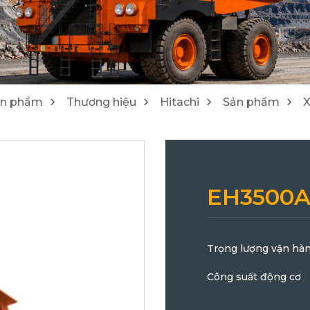
1
4
Máy cào bóc/ Máy tái chế Wirtgen
Lu Hamm
25
21
ản phẩm
Thương hiệu
Hitachi
Sản phẩm
X
EH3500A
Trọng lượng vận hà
Công suất đ