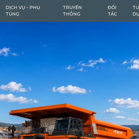
DỊCH VỤ - PHỤ
TRUYỀN
ĐỐI
TU
TÙNG
THÔNG
TÁC
D
Máy cào bóc
Máy cào bóc tái chế
6
1
Máy san
Ô tô