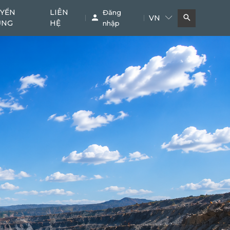
YỂN
LIÊN
Đăng
VN
ỤNG
HỆ
nhập
Bơm bê tông
Cẩu
11
38
Phụ kiện chuyên dụng
Khác