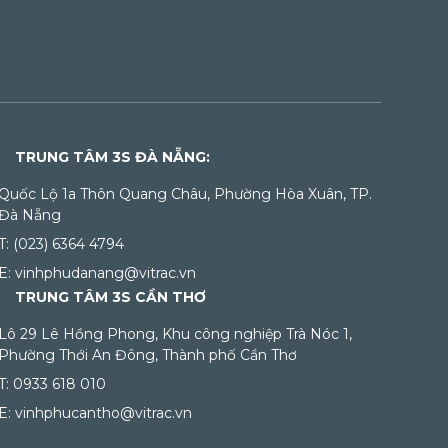
TRUNG TÂM 3S ĐÀ NẴNG:
Quốc Lộ 1a Thôn Quang Châu, Phường Hòa Xuân, TP.
Đà Nẵng
T: (023) 6364 4794
E: vinhphudanang@vitrac.vn
TRUNG TÂM 3S CẦN THƠ
Lô 29 Lê Hồng Phong, Khu công nghiệp Trà Nóc 1,
Phường Thới An Đông, Thành phố Cần Thơ
T: 0933 618 010
E: vinhphucantho@vitrac.vn