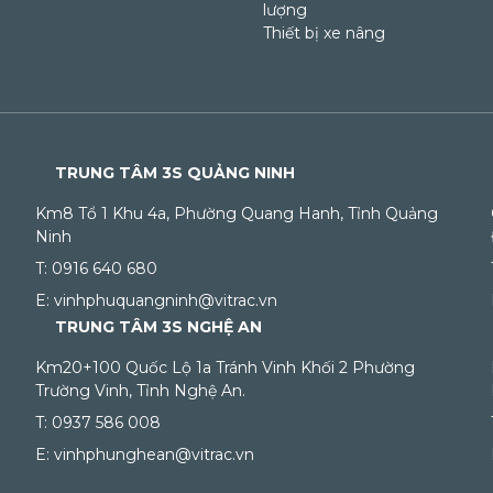
lượng
Thiết bị xe nâng
TRUNG TÂM 3S QUẢNG NINH
Km8 Tổ 1 Khu 4a, Phường Quang Hanh, Tỉnh Quảng
Ninh
T: 0916 640 680
E: vinhphuquangninh@vitrac.vn
TRUNG TÂM 3S NGHỆ AN
Km20+100 Quốc Lộ 1a Tránh Vinh Khối 2 Phường
Trường Vinh, Tỉnh Nghệ An.
T: 0937 586 008
E: vinhphunghean@vitrac.vn