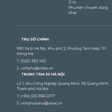
Ô tô
Phụ kiện chuyên dụng
Khác
TRỤ SỞ CHÍNH
990 Xa lộ Hà Nội, Khu phố 2, Phường Tam Hiệp, TP.
Đồng Nai
T: (0251) 383 1615
E: vinhphu@vitrac.vn
TRUNG TÂM 3S HÀ NỘI
Lô 1, Khu Công Nghiệp Quang Minh, Xã Quang Minh,
Thành phố Hà Nội
T: (+84) (23) 3556 2277
E: vinhphuhanoi@vitrac.vn