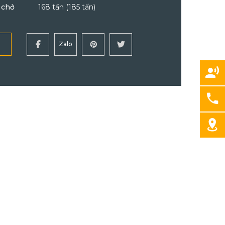
 chở
168 tấn (185 tấn)
Zalo