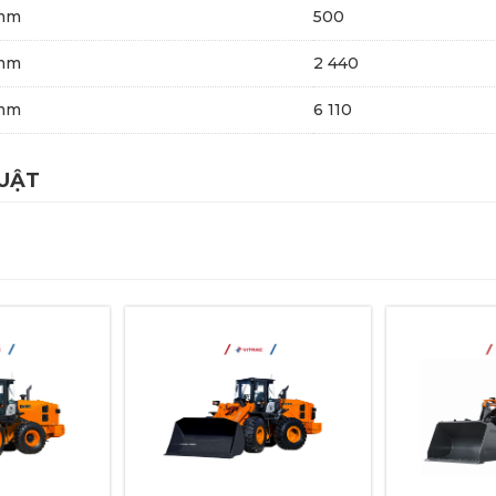
mm
500
mm
2 440
mm
6 110
HUẬT