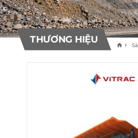
10
10
Bơm bê tông Everdigm
Máy rải nhựa Voegele
THƯƠNG HIỆU
55
22
THƯƠNG HIỆU
S
Khác
0