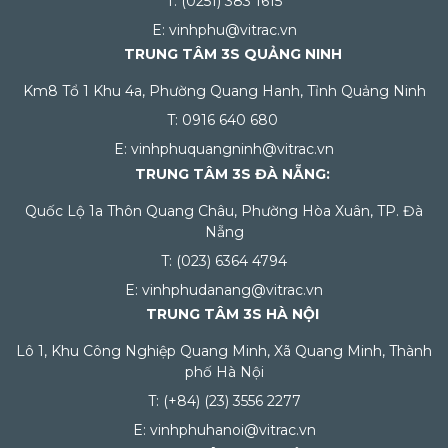
T: (0251) 383 1615
E: vinhphu@vitrac.vn
TRUNG TÂM 3S QUẢNG NINH
Km8 Tổ 1 Khu 4a, Phường Quang Hanh, Tỉnh Quảng Ninh
T: 0916 640 680
E: vinhphuquangninh@vitrac.vn
TRUNG TÂM 3S ĐÀ NẴNG:
Quốc Lộ 1a Thôn Quang Châu, Phường Hòa Xuân, TP. Đà
Nẵng
T: (023) 6364 4794
E: vinhphudanang@vitrac.vn
TRUNG TÂM 3S HÀ NỘI
Lô 1, Khu Công Nghiệp Quang Minh, Xã Quang Minh, Thành
phố Hà Nội
T: (+84) (23) 3556 2277
E: vinhphuhanoi@vitrac.vn