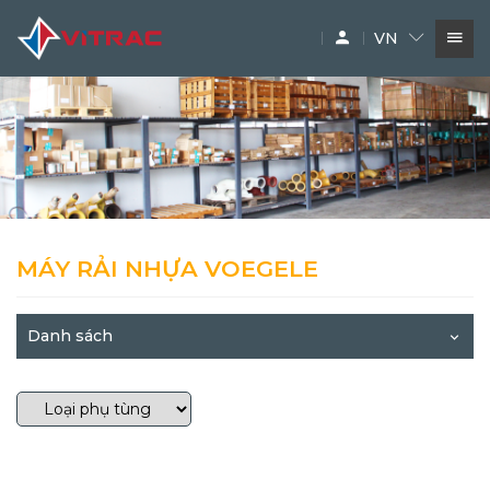
VN
DỊCH VỤ
SIÊU THỊ MÁY XÂY DỰNG
PHỤ TÙNG
THƯƠNG HIỆU
MÁY RẢI NHỰA VOEGELE
Danh sách