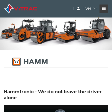
VN
DỊCH VỤ
SIÊU THỊ MÁY XÂY DỰNG
PHỤ TÙNG
THƯƠNG HIỆU
Hammtronic - We do not leave the driver
alone