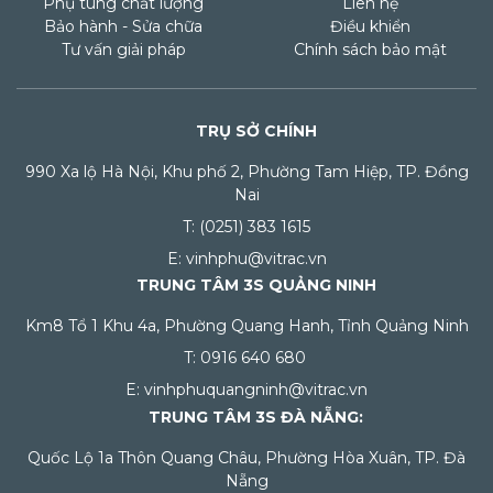
Phụ tùng chất lượng
Liên hệ
Bảo hành - Sửa chữa
Điều khiển
Tư vấn giải pháp
Chính sách bảo mật
TRỤ SỞ CHÍNH
990 Xa lộ Hà Nội, Khu phố 2, Phường Tam Hiệp, TP. Đồng
Nai
T: (0251) 383 1615
E: vinhphu@vitrac.vn
TRUNG TÂM 3S QUẢNG NINH
Km8 Tổ 1 Khu 4a, Phường Quang Hanh, Tỉnh Quảng Ninh
T: 0916 640 680
E: vinhphuquangninh@vitrac.vn
TRUNG TÂM 3S ĐÀ NẴNG:
Quốc Lộ 1a Thôn Quang Châu, Phường Hòa Xuân, TP. Đà
Nẵng