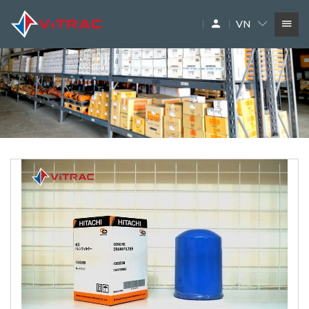
VN
DỊCH VỤ
SIÊU THỊ MÁY XÂY DỰNG
PHỤ TÙNG
THƯƠNG HIỆU