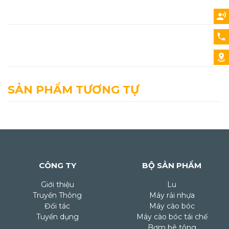
SẢN PHẨM TƯƠNG TỰ
CÔNG TY
BỘ SẢN PHẨM
Giới thiệu
Lu
Truyền Thông
Máy rải nhựa
Đối tác
Máy cào bóc
Tuyển dụng
Máy cào bóc tái chế
Bơm bê tông