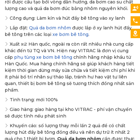
rời được cấu tạo bởi vòng dẫn hướng, da bơm cao su chất
lượng cao và quả da bơm đúc bằng nhôm nguyên khối.
Công dụng: Làm kín và hút đẩy bê tông vào xy lanh
Lắp đặt:
Quả da bơm nhôm
được lắp ở xy lanh hút đẩy
bê tông trên các loại
xe bơm bê tông
.
Xuất xứ: Hàn quốc, ngoài ra còn rất nhiều nhà cung cấp
khác đến từ TQ và VN. Hiện nay VITRAC là đơn vị cung
cấp
phụ tùng xe bơm bê tông
chính hãng nhập khẩu từ
Hàn Quốc. Mua hàng chính hãng sẽ giúp khách hàng tiết
kiệm thời gian dừng máy sửa chữa và tiết kiệm chi phí khi
ít phải bố trí nhân sự tháo lắp, tránh hư hao vật tư liên
quan, thiết bị bơm bê tông sẽ tương thích đồng nhất sản
phẩm.
Tình trạng: mới 100%
Giao hàng: giao hàng tại kho VITRAC - phí vận chuyển
sẽ được tính nếu phát sinh
Khuyến cáo: số lượng thay mỗi lần 2 quả để có chất
lượng hút đẩy bê tông đồng đều và nên dự trữ ít nhất 2
quả cho 1 thiết bị bơm.
Quả da bơm nhôm
cần được thực