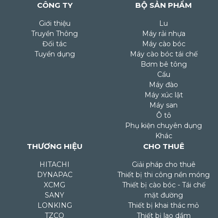
CÔNG TY
BỘ SẢN PHẨM
Giới thiệu
Lu
Truyền Thông
Máy rải nhựa
Đối tác
Máy cào bóc
Tuyển dụng
Máy cào bóc tái chế
Bơm bê tông
Cẩu
Máy đào
Máy xúc lật
Máy san
Ô tô
Phụ kiện chuyên dụng
Khác
THƯƠNG HIỆU
CHO THUÊ
HITACHI
Giải pháp cho thuê
DYNAPAC
Thiết bị thi công nền móng
XCMG
Thiết bị cào bóc - Tái chế
SANY
mặt đường
LONKING
Thiết bị khai thác mỏ
TZCO
Thiết bị lao dầm