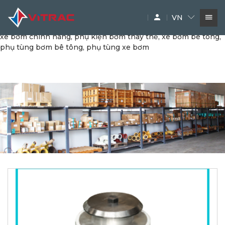
phụ tùng bơm bê tông, phụ tùng bơm chính hãng, quả da
bơm nhôm, da bơm nhôm, phụ tùng xe bơm, quả da bơm,
VN
vitrac, xe bơm bê tông, vitrac, phụ kiện máy cơ giới, phụ tùng
xe bơm chính hãng, phụ kiện bơm thay thế, xe bơm bê tông,
phụ tùng bơm bê tông, phụ tùng xe bơm
DỊCH VỤ
SIÊU THỊ MÁY XÂY DỰNG
PHỤ TÙNG
THƯƠNG HIỆU