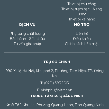
Thiết bị cầu cảng
Thiết bị trạm sạc - Năng
lượng
Thiết bị xe nâng
DỊCH VỤ
HỖ TRỢ
Phụ tùng chất lượng
Liên hệ
Bảo hành - Sửa chữa
Điều khiển
Tư vấn giải pháp
Chính sách bảo mật
TRỤ SỞ CHÍNH
990 Xa lộ Hà Nội, Khu phố 2, Phường Tam Hiệp, TP. Đồng
Nai
T: (0251) 383 1615
E: vinhphu@vitrac.vn
TRUNG TÂM 3S QUẢNG NINH
Km8 Tổ 1 Khu 4a, Phường Quang Hanh, Tỉnh Quảng Ninh