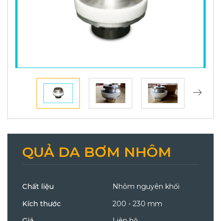
QUẢ DA BƠM NHÔM
Chất liệu
Nhôm nguyên khối
Kích thước
200 - 230 mm
Giá
Liên hệ