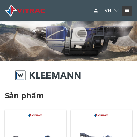
VN
DỊCH VỤ
SIÊU THỊ MÁY XÂY DỰNG
PHỤ TÙNG
THƯƠNG HIỆU
Sản phẩm