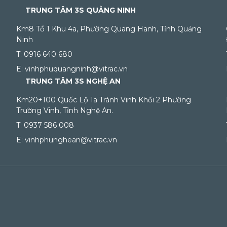
TRUNG TÂM 3S QUẢNG NINH
Km8 Tổ 1 Khu 4a, Phường Quang Hanh, Tỉnh Quảng
Ninh
T: 0916 640 680
E: vinhphuquangninh@vitrac.vn
TRUNG TÂM 3S NGHỆ AN
Km20+100 Quốc Lộ 1a Tránh Vinh Khối 2 Phường
Trường Vinh, Tỉnh Nghệ An.
T: 0937 586 008
E: vinhphunghean@vitrac.vn