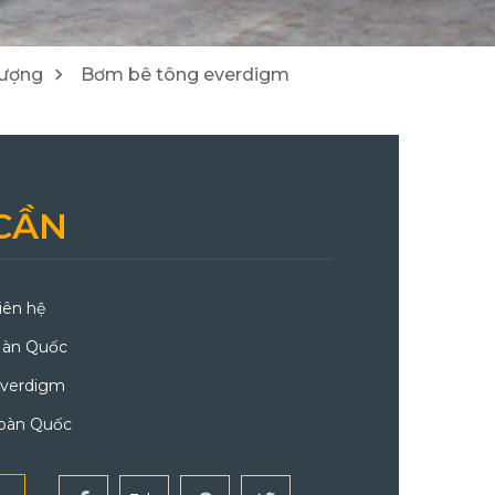
2
8
Cẩu Tadano/ Kobelco/ DY
Máy đào/ Máy xúc lật Hitachi
lượng
Bơm bê tông everdigm
3
24
CẦN
iên hệ
àn Quốc
verdigm
oàn Quốc