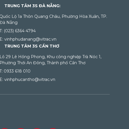
TRUNG TÂM 3S ĐÀ NẴNG:
Quốc Lộ 1a Thôn Quang Châu, Phường Hòa Xuân, TP.
Đà Nẵng
T: (023) 6364 4794
E: vinhphudanang@vitrac.vn
TRUNG TÂM 3S CẦN THƠ
Lô 29 Lê Hồng Phong, Khu công nghiệp Trà Nóc 1,
Phường Thới An Đông, Thành phố Cần Thơ
T: 0933 618 010
E: vinhphucantho@vitrac.vn