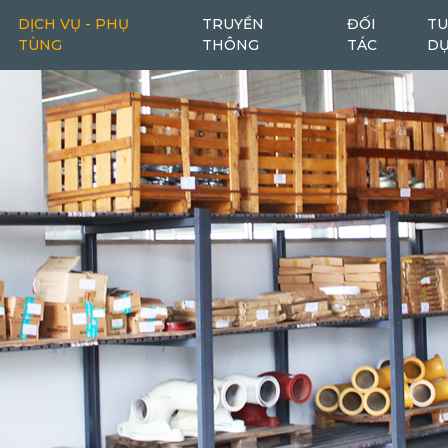
DỊCH VỤ - PHỤ
TRUYỀN
ĐỐI
TU
TÙNG
THÔNG
TÁC
D
Máy cào bóc
Máy cào bóc tái chế
6
1
Máy san
Ô tô