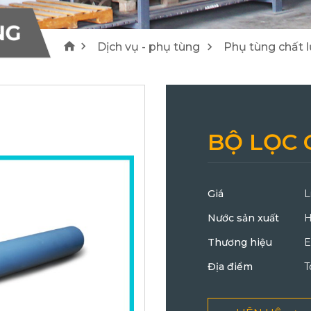
1
4
NG
Máy cào bóc/ Máy tái chế Wirtgen
Lu Hamm
Dịch vụ - phụ tùng
Phụ tùng chất 
25
21
BỘ LỌC 
Giá
L
Nước sản xuất
H
Thương hiệu
E
Địa điểm
T