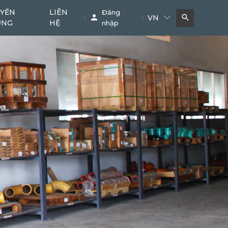
YỂN
LIÊN
Đăng
VN
ỤNG
HỆ
nhập
Bơm bê tông
Cẩu
11
38
Phụ kiện chuyên dụng
Khác