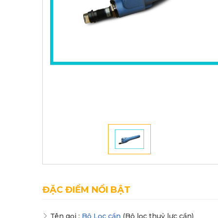
ĐẶC ĐIỂM NỔI BẬT
Tên gọi :
Bộ Lọc cần
(Bộ lọc thuỷ lực cần)