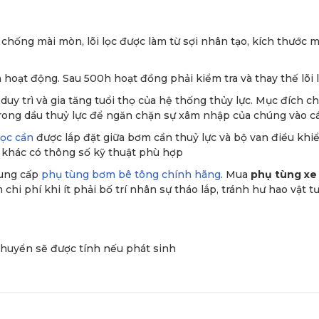
chống mài mòn, lõi lọc được làm từ sợi nhân tạo, kích thước mắ
 hoạt động. Sau 500h hoạt đồng phải kiểm tra và thay thế lõi 
duy trì và gia tăng tuổi thọ của hệ thống thủy lực. Mục đích c
 trong dầu thuỷ lực để ngăn chặn sự xâm nhập của chúng vào các
lọc cần
được lắp đặt giữa bơm cần thuỷ lực và bộ van điều kh
 khác có thông số kỹ thuật phù hợp
cung cấp
phụ tùng bơm bê tông chính hãng
. Mua
phụ tùng xe
chi phí khi ít phải bố trí nhân sự tháo lắp, tránh hư hao vật tư
chuyển sẽ được tính nếu phát sinh