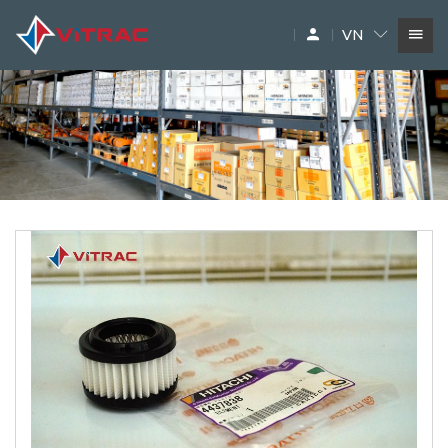
VN
DỊCH VỤ
SIÊU THỊ MÁY XÂY DỰNG
PHỤ TÙNG
THƯƠNG HIỆU