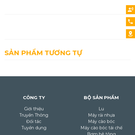
SẢN PHẨM TƯƠNG TỰ
CÔNG TY
BỘ SẢN PHẨM
Giới thiệu
Lu
Truyền Thông
Máy rải nhựa
Đối tác
Máy cào bóc
Tuyển dụng
Máy cào bóc tái chế
Bơm bê tông