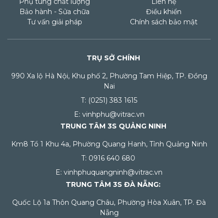
Phụ tùng chất lượng
Liên hệ
Bảo hành - Sửa chữa
Điều khiển
Tư vấn giải pháp
Chính sách bảo mật
TRỤ SỞ CHÍNH
990 Xa lộ Hà Nội, Khu phố 2, Phường Tam Hiệp, TP. Đồng
Nai
T: (0251) 383 1615
E: vinhphu@vitrac.vn
TRUNG TÂM 3S QUẢNG NINH
Km8 Tổ 1 Khu 4a, Phường Quang Hanh, Tỉnh Quảng Ninh
T: 0916 640 680
E: vinhphuquangninh@vitrac.vn
TRUNG TÂM 3S ĐÀ NẴNG:
Quốc Lộ 1a Thôn Quang Châu, Phường Hòa Xuân, TP. Đà
Nẵng