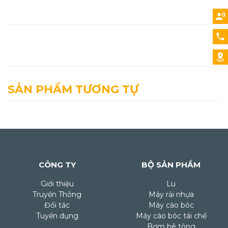
SẢN PHẨM TƯƠNG TỰ
CÔNG TY
BỘ SẢN PHẨM
Giới thiệu
Lu
Truyền Thông
Máy rải nhựa
Đối tác
Máy cào bóc
Tuyển dụng
Máy cào bóc tái chế
Bơm bê tông