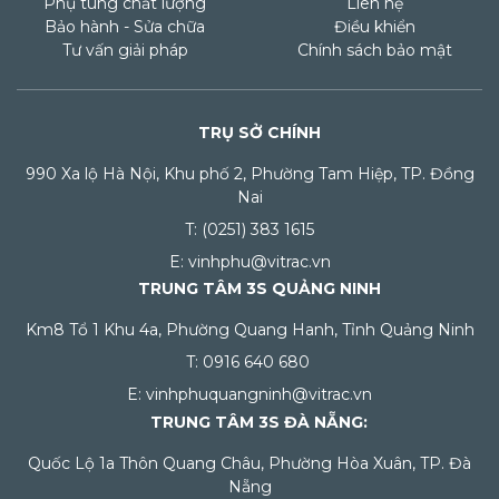
Phụ tùng chất lượng
Liên hệ
Bảo hành - Sửa chữa
Điều khiển
Tư vấn giải pháp
Chính sách bảo mật
TRỤ SỞ CHÍNH
990 Xa lộ Hà Nội, Khu phố 2, Phường Tam Hiệp, TP. Đồng
Nai
T: (0251) 383 1615
E: vinhphu@vitrac.vn
TRUNG TÂM 3S QUẢNG NINH
Km8 Tổ 1 Khu 4a, Phường Quang Hanh, Tỉnh Quảng Ninh
T: 0916 640 680
E: vinhphuquangninh@vitrac.vn
TRUNG TÂM 3S ĐÀ NẴNG:
Quốc Lộ 1a Thôn Quang Châu, Phường Hòa Xuân, TP. Đà
Nẵng