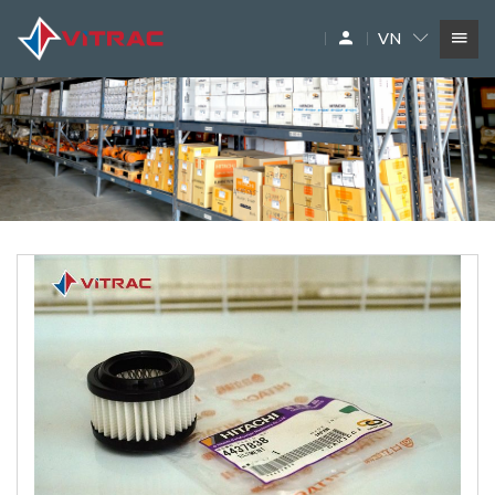
VN
DỊCH VỤ
SIÊU THỊ MÁY XÂY DỰNG
PHỤ TÙNG
THƯƠNG HIỆU