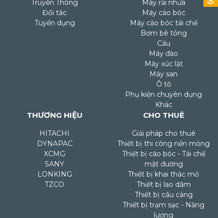
Truyền Thông
Máy rải nhựa
Đối tác
Máy cào bóc
Tuyển dụng
Máy cào bóc tái chế
Bơm bê tông
Cẩu
Máy đào
Máy xúc lật
Máy san
Ô tô
Phụ kiện chuyên dụng
Khác
THƯƠNG HIỆU
CHO THUÊ
HITACHI
Giải pháp cho thuê
DYNAPAC
Thiết bị thi công nền móng
XCMG
Thiết bị cào bóc - Tái chế
SANY
mặt đường
LONKING
Thiết bị khai thác mỏ
TZCO
Thiết bị lao dầm
Thiết bị cầu cảng
Thiết bị trạm sạc - Năng
lượng