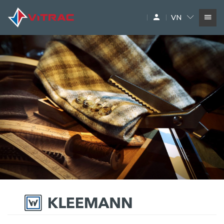
VN
DỊCH VỤ
SIÊU THỊ MÁY XÂY DỰNG
PHỤ TÙNG
THƯƠNG HIỆU