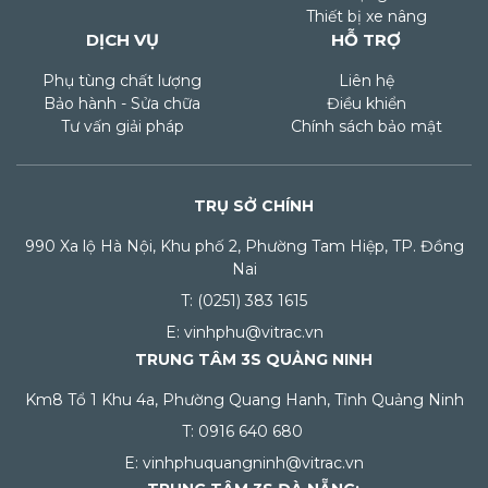
Thiết bị xe nâng
DỊCH VỤ
HỖ TRỢ
Phụ tùng chất lượng
Liên hệ
Bảo hành - Sửa chữa
Điều khiển
Tư vấn giải pháp
Chính sách bảo mật
TRỤ SỞ CHÍNH
990 Xa lộ Hà Nội, Khu phố 2, Phường Tam Hiệp, TP. Đồng
Nai
T: (0251) 383 1615
E: vinhphu@vitrac.vn
TRUNG TÂM 3S QUẢNG NINH
Km8 Tổ 1 Khu 4a, Phường Quang Hanh, Tỉnh Quảng Ninh
T: 0916 640 680
E: vinhphuquangninh@vitrac.vn