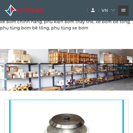
phụ tùng bơm bê tông, phụ tùng bơm chính hãng, quả da
bơm nhôm, da bơm nhôm, phụ tùng xe bơm, quả da bơm,
VN
vitrac, xe bơm bê tông, vitrac, phụ kiện máy cơ giới, phụ tùng
xe bơm chính hãng, phụ kiện bơm thay thế, xe bơm bê tông,
phụ tùng bơm bê tông, phụ tùng xe bơm
DỊCH VỤ
SIÊU THỊ MÁY XÂY DỰNG
PHỤ TÙNG
THƯƠNG HIỆU