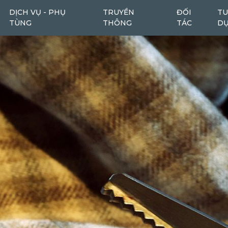
DỊCH VỤ - PHỤ
TRUYỀN
ĐỐI
TU
TÙNG
THÔNG
TÁC
D
Máy cào bóc
Máy cào bóc tái chế
6
1
Máy san
Ô tô