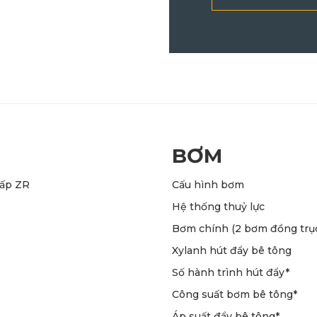
BƠM
gấp ZR
Cấu hình bơm
Hệ thống thuỷ lực
Bơm chính (2 bơm đồng trụ
Xylanh hút đẩy bê tông
Số hành trình hút đẩy*
Công suất bơm bê tông*
Áp suất đẩy bê tông*