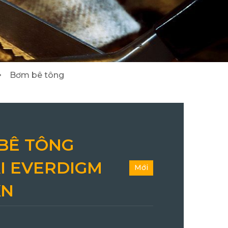
2
8
Cẩu Tadano/ Kobelco/ DY
Máy đào/ Máy xúc lật Hitachi
3
24
Bơm bê tông
BÊ TÔNG
I EVERDIGM
Mới
XN