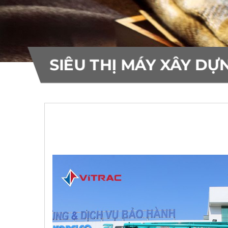
10
10
Bơm bê tông Everdigm
Máy rải nhựa Voegele
THƯƠNG HIỆU
55
22
SIÊU THỊ MÁY XÂY DỰ
Khác
0