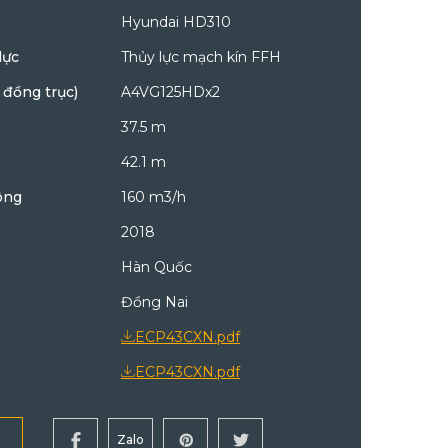
Hyundai HD310
lực
Thủy lực mạch kín FFH
đồng trục)
A4VG125HDx2
37.5 m
42.1 m
ông
160 m3/h
2018
Hàn Quốc
Đồng Nai
ECP43CXN.pdf
ECP43CXN.pdf
Zalo