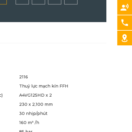
2116
Thuỷ lực mạch kín FFH
c)
A4VG125HD x 2
230 x 2,100 mm
30 nhịp/phút
160 m³ /h
85 bar