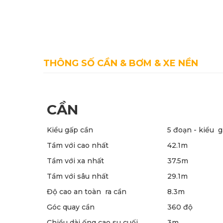
THÔNG SỐ CẦN & BƠM & XE NỀN
CẦN
Kiểu gấp cần
5 đoạn - kiểu 
Tầm với cao nhất
42.1m
Tầm với xa nhất
37.5m
Tầm với sâu nhất
29.1m
Độ cao an toàn ra cần
8.3m
Góc quay cần
360 độ
Chiều dài ống cao su cuối
3m