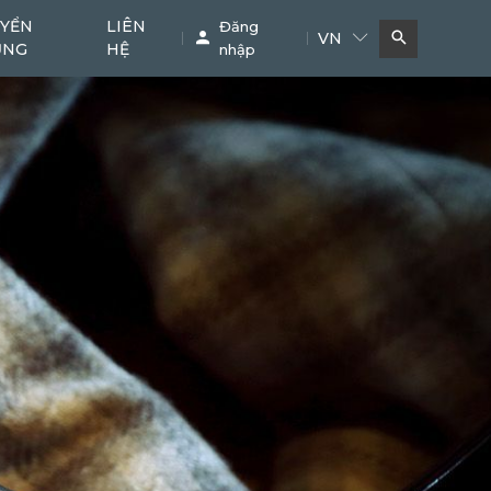
YỂN
LIÊN
Đăng
VN
ỤNG
HỆ
nhập
Bơm bê tông
Cẩu
11
38
Phụ kiện chuyên dụng
Khác