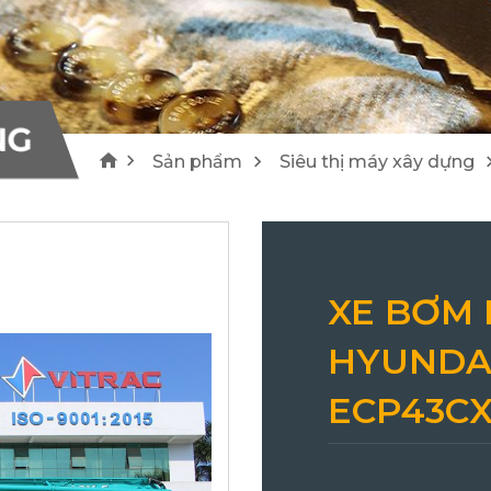
1
4
Máy cào bóc/ Máy tái chế Wirtgen
Lu Hamm
25
21
NG
Sản phẩm
Siêu thị máy xây dựng
XE BƠM 
HYUNDA
ECP43C