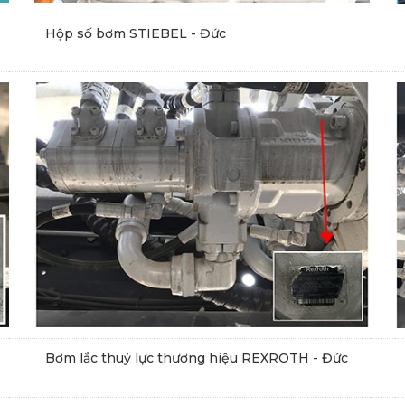
Hộp số bơm STIEBEL - Đức
Bơm lắc thuỷ lực thương hiệu REXROTH - Đức