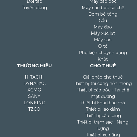
Đối tác
Máy cào bóc
Tuyển dụng
Máy cào bóc tái chế
Bơm bê tông
Cẩu
Máy đào
Máy xúc lật
Máy san
Ô tô
Phụ kiện chuyên dụng
Khác
THƯƠNG HIỆU
CHO THUÊ
HITACHI
Giải pháp cho thuê
DYNAPAC
Thiết bị thi công nền móng
XCMG
Thiết bị cào bóc - Tái chế
SANY
mặt đường
LONKING
Thiết bị khai thác mỏ
TZCO
Thiết bị lao dầm
Thiết bị cầu cảng
Thiết bị trạm sạc - Năng
lượng
Thiết bị xe nâng