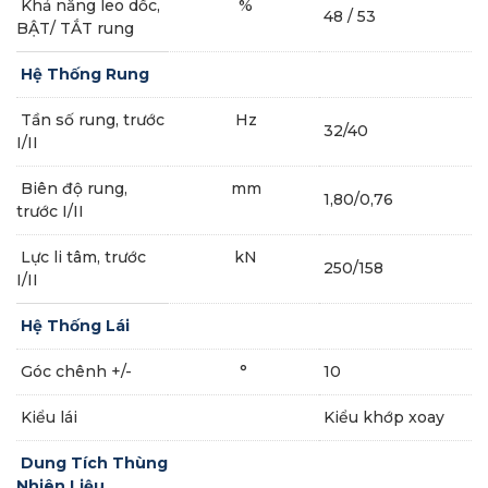
Khả năng leo dốc,
%
48 / 53
BẬT/ TẮT rung
Hệ Thống Rung
Tần số rung, trước
Hz
32/40
I/II
Biên độ rung,
mm
1,80/0,76
trước I/II
Lực li tâm, trước
kN
250/158
I/II
Hệ Thống Lái
Góc chênh +/-
°
10
Kiểu lái
Kiểu khớp xoay
Dung Tích Thùng
Nhiên Liệu