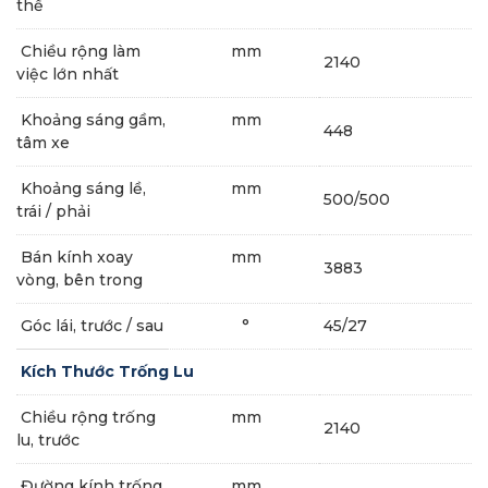
thể
Chiều rộng làm
mm
2140
việc lớn nhất
Khoảng sáng gầm,
mm
448
tâm xe
Khoảng sáng lề,
mm
500/500
trái / phải
Bán kính xoay
mm
3883
vòng, bên trong
Góc lái, trước / sau
°
45/27
Kích Thước Trống Lu
Chiều rộng trống
mm
2140
lu, trước
Đường kính trống
mm