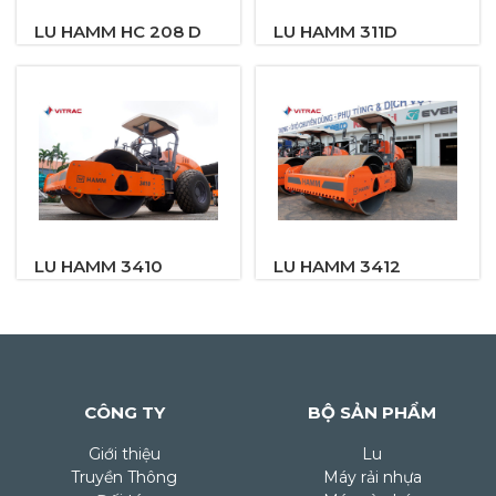
LU HAMM HC 208 D
LU HAMM 311D
LU HAMM 3410
LU HAMM 3412
CÔNG TY
BỘ SẢN PHẨM
Giới thiệu
Lu
Truyền Thông
Máy rải nhựa