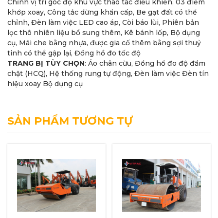
Chỉnh vị trí góc độ khu vực thao tác điều khiển, 03 điểm
khớp xoay, Công tắc dừng khẩn cấp, Be gạt đất có thể
chỉnh, Đèn làm việc LED cao áp, Còi báo lùi, Phiên bản
lọc thô nhiên liệu bổ sung thêm, Kê bánh lốp, Bộ dụng
cụ, Mái che bằng nhựa, được gia cố thêm bằng sợi thuỷ
tinh có thể gập lại, Đồng hồ đo tốc độ
TRANG BỊ TÙY CHỌN
: Áo chân cừu, Đồng hồ đo độ đầm
chặt (HCQ), Hệ thống rung tự động, Đèn làm việc Đèn tín
hiệu xoay Bộ dụng cụ
SẢN PHẨM TƯƠNG TỰ