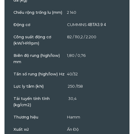
đa (kg)
Chiều rộng trống lu (mm)
2 140
Động cơ
CUMMINS
4BTA3.9 4
Công suất động cơ
82 / 110,2 / 2.200
(kW/HP/rpm)
Biên độ rung (high/low)
1,80 / 0,76
mm
Tần số rung (high/low) Hz
40/32
Lực ly tâm (kN)
250 /158
Tải tuyến tính tĩnh
30,4
(kg/cm2)
Thương hiệu
Hamm
Xuất xứ
Ấn Độ