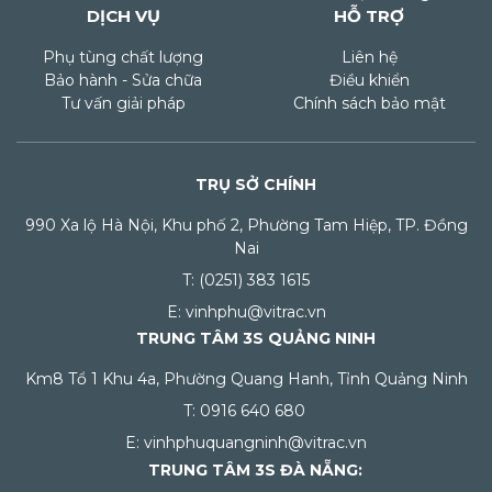
DỊCH VỤ
HỖ TRỢ
Phụ tùng chất lượng
Liên hệ
Bảo hành - Sửa chữa
Điều khiển
Tư vấn giải pháp
Chính sách bảo mật
TRỤ SỞ CHÍNH
990 Xa lộ Hà Nội, Khu phố 2, Phường Tam Hiệp, TP. Đồng
Nai
T: (0251) 383 1615
E: vinhphu@vitrac.vn
TRUNG TÂM 3S QUẢNG NINH
Km8 Tổ 1 Khu 4a, Phường Quang Hanh, Tỉnh Quảng Ninh
T: 0916 640 680
E: vinhphuquangninh@vitrac.vn
TRUNG TÂM 3S ĐÀ NẴNG: