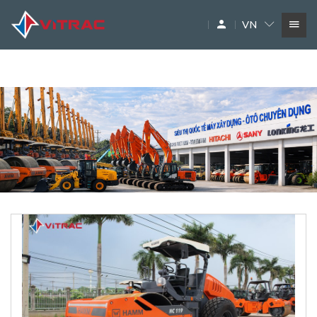
xe lu, lu hamm, lu hamm HC 119, xe lu 11 tấn, lu rung 11 tấn, xe
lu hamm , , lu hamm 3414, xe lu rung hamm, xe lu rung, các
VN
loại xe lu, xe lu tĩnh 20 tấn
DỊCH VỤ
SIÊU THỊ MÁY XÂY DỰNG
PHỤ TÙNG
THƯƠNG HIỆU