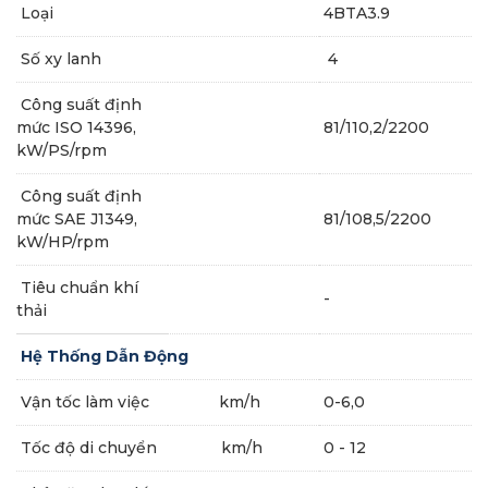
Loại
4BTA3.9
Số xy lanh
4
Công suất định
mức ISO 14396,
81/110,2/2200
kW/PS/rpm
Công suất định
mức SAE J1349,
81/108,5/2200
kW/HP/rpm
Tiêu chuẩn khí
-
thải
Hệ Thống Dẫn Động
Vận tốc làm việc
km/h
0-6,0
Tốc độ di chuyển
km/h
0 - 12