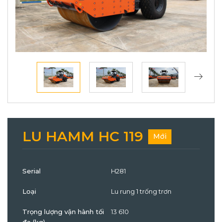
LU HAMM HC 119
Mới
Serial
H281
Loại
Lu rung 1 trống trơn
Trọng lượng vận hành tối
13 610