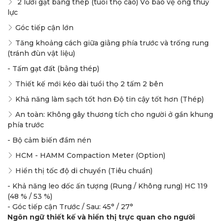
2 lưỡi gạt bằng thép (tuổi thọ cao) Vỏ bảo vệ ống thuỷ
lực
Góc tiếp cận lớn
Tăng khoảng cách giữa giằng phía trước và trống rung
(tránh đùn vật liệu)
- Tấm gạt đất (bằng thép)
Thiết kế mới kéo dài tuổi thọ 2 tấm 2 bên
Khả năng làm sạch tốt hơn Độ tin cậy tốt hơn (Thép)
An toàn: Không gây thương tích cho người ở gần khung
phía trước
- Bộ cảm biến đầm nén
HCM - HAMM Compaction Meter (Option)
Hiển thị tốc độ di chuyển (Tiêu chuẩn)
- Khả năng leo dốc ấn tượng (Rung / Không rung) HC 119
(48 % / 53 %)
- Góc tiếp cận Trước / Sau: 45° / 27°
Ngôn ngữ thiết kế và hiển thị trực quan cho người